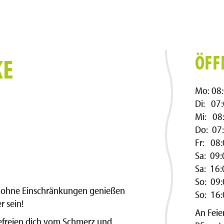
ÖFF
KE
Mo: 08:
Di: 07:
Mi: 08:
Do: 07:
Fr: 08:
Sa: 09:
Sa: 16:
So: 09:
d ohne Einschränkungen genießen
So: 16:
r sein!
An Feie
 befreien dich vom Schmerz und